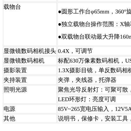
载物台
●圆形工作台φ65mm，36
●独立载物台操作范围：X轴和
●双载物台联动最大升降160
显微镜数码相机接头
0.4X，可调节
显微镜数码相机
标配630万像素数码相机，U
摄影装置
1.3X摄影目镜，单反数码相
夹持装置
夹弹，夹线器，托弹器
照明光源
聚焦光导反射灯：可聚可散
LED环形灯：亮度可调
电源
85V~265宽电压输入，12V5
其他
说明书，保修卡，安装工具